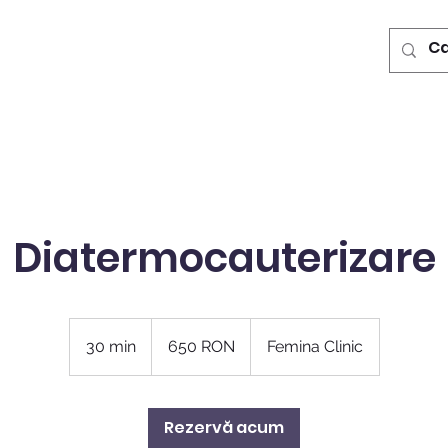
Diatermocauterizare
650
de
30 min
3
650 RON
Femina Clinic
lei
românești
0
m
i
Rezervă acum
n