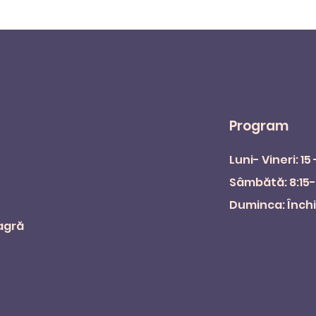
Program
Luni- Vineri: 15 
Sâmbătă: 8:15-
Duminca: Înch
eagră