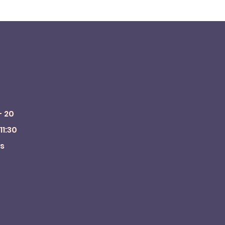
- 20
11:30
is